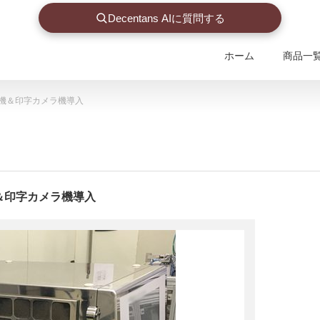
Decentans AIに質問する
ホーム
商品一
機＆印字カメラ機導入
＆印字カメラ機導入