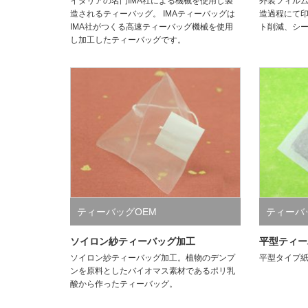
イタリアの名門IMA社による機械を使用し製
外装フィルム
造されるティーバッグ。 IMAティーバッグは
造過程にて
IMA社がつくる高速ティーバッグ機械を使用
ト削減、シ
し加工したティーバッグです。
ティーバッグOEM
ティーバ
ソイロン紗ティーバッグ加工
平型ティー
ソイロン紗ティーバッグ加工。植物のデンプ
平型タイプ
ンを原料としたバイオマス素材であるポリ乳
酸から作ったティーバッグ。