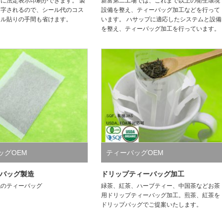
に法定表示印刷ができます。 製
新富第二工場では、これまで以上の衛生環境
印字されるので、シール代のコス
設備を整え、ティーバッグ加工などを行って
ール貼りの手間も省けます。
います。 ハサップに適応したシステムと設備
を整え、ティーバッグ加工を行っています。
ッグOEM
ティーバッグOEM
バッグ製造
ドリップティーバッグ加工
紙のティーバッグ
緑茶、紅茶、ハーブティー、中国茶などお茶
用ドリップティーバッグ加工。煎茶、紅茶を
ドリップバッグでご提案いたします。